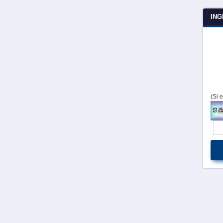
ING
(Si 